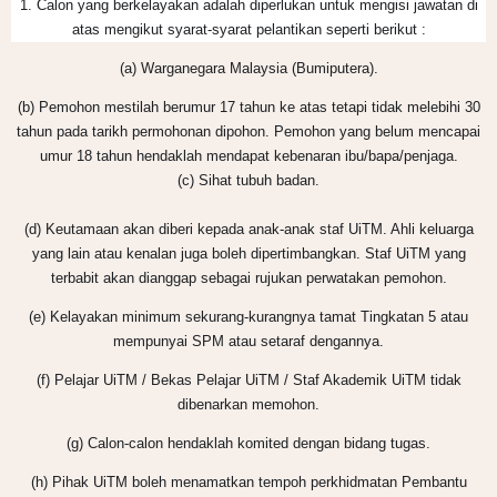
1. Calon yang berkelayakan adalah diperlukan untuk mengisi jawatan di
atas mengikut syarat-
syarat pelantikan seperti berikut :
(a) Warganegara Malaysia (Bumiputera).
(b) Pemohon mestilah berumur 17 tahun ke atas tetapi tidak melebihi 30
tahun pada tarikh permohonan dipohon. Pemohon yang belum mencapai
umur 18 tahun hendaklah mendapat kebenaran ibu/bapa/penjaga.
(c) Sihat tubuh badan.
(d) Keutamaan akan diberi kepada anak-anak staf UiTM. Ahli keluarga
yang lain atau kenalan juga boleh dipertimbangkan. Staf UiTM yang
terbabit akan dianggap sebagai rujukan perwatakan pemohon.
(e) Kelayakan minimum sekurang-kurangnya tamat Tingkatan 5 atau
mempunyai SPM atau setaraf dengannya.
(f) Pelajar UiTM / Bekas Pelajar UiTM / Staf Akademik UiTM tidak
dibenarkan memohon.
(g) Calon-calon hendaklah komited dengan bidang tugas.
(h) Pihak UiTM boleh menamatkan tempoh perkhidmatan Pembantu