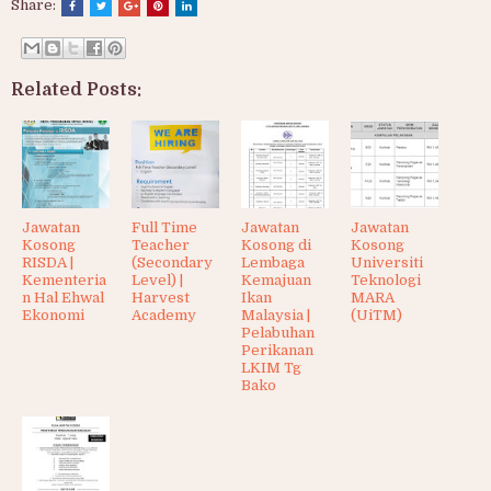
Share:
Related Posts:
Jawatan
Full Time
Jawatan
Jawatan
Kosong
Teacher
Kosong di
Kosong
RISDA |
(Secondary
Lembaga
Universiti
Kementeria
Level) |
Kemajuan
Teknologi
n Hal Ehwal
Harvest
Ikan
MARA
Ekonomi
Academy
Malaysia |
(UiTM)
Pelabuhan
Perikanan
LKIM Tg
Bako