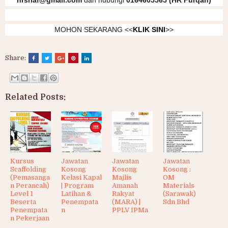
hrsriaf@gmail.com
dan hubungi
0164605565 (HR Furqan)
MOHON SEKARANG <<
KLIK SINI
>>
Share:
Related Posts:
Kursus
Jawatan
Jawatan
Jawatan
Scaffolding
Kosong
Kosong
Kosong :
(Pemasanga
Kelasi Kapal
Majlis
OM
n Perancah)
| Program
Amanah
Materials
Level 1
Latihan &
Rakyat
(Sarawak)
Beserta
Penempata
(MARA) |
Sdn Bhd
Penempata
n
PPLV IPMa
n Pekerjaan